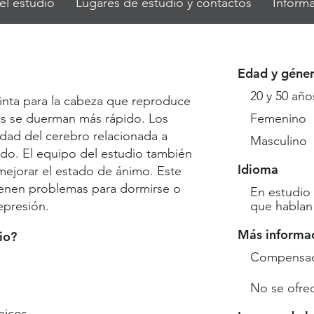
el estudio
Lugares de estudio y contactos
Informa
Edad y géne
20 y 50 año
cinta para la cabeza que reproduce
nas se duerman más rápido. Los
Femenino
idad del cerebro relacionada a
Masculino
do. El equipo del estudio también
Idioma
mejorar el estado de ánimo. Este
tienen problemas para dormirse o
En estudio
epresión.
que hablan 
Más informa
io?
Compensaci
No se ofre
nicos