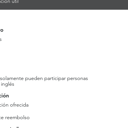
ción útil
ro
s
 solamente pueden participar personas
inglés
ción
ón ofrecida
ce reembolso