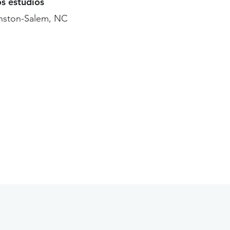
os estudios
nston-Salem, NC