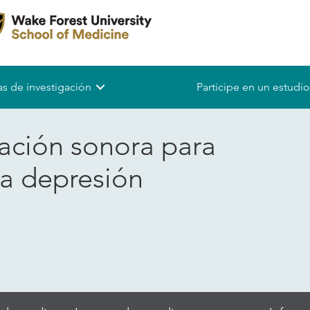
s de investigación
Participe en un estudio
lación sonora para
la depresión