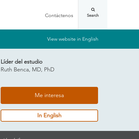
Contáctenos
View website in English
Líder del estudio
Ruth Benca, MD, PhD
Me interesa
In English