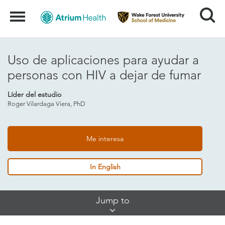
Search
Menu
Uso de aplicaciones para ayudar a
personas con HIV a dejar de fumar
Líder del estudio
Roger Vilardaga Viera, PhD
Me interesa
In English
Skip
Jump to
Jump
Links