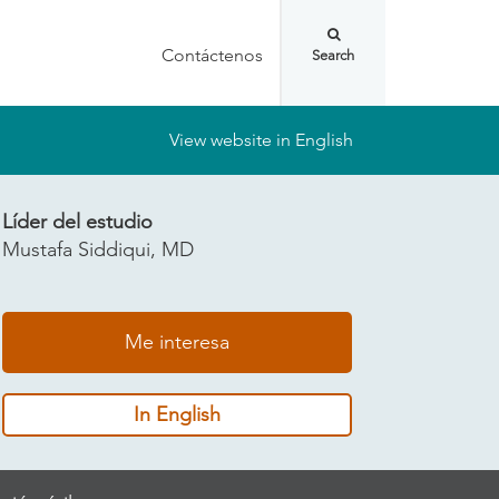
Contáctenos
View website in English
Líder del estudio
Mustafa Siddiqui, MD
Me interesa
In English