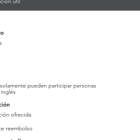
ción útil
ro
s
 solamente pueden participar personas
inglés
ción
ón ofrecida
ce reembolso