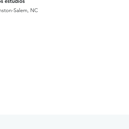
os estudios
nston-Salem, NC