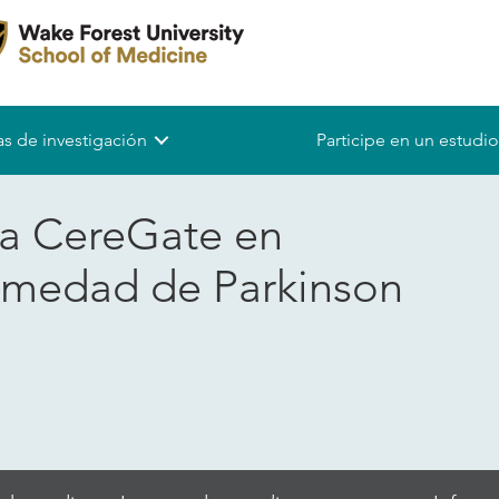
s de investigación
Participe en un estudio
ia CereGate en
rmedad de Parkinson