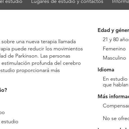
el estudio
Lugares de estudio y contactos
Informa
Edad y géne
21 y 80 año
 sobre una nueva terapia llamada
rapia puede reducir los movimientos
Femenino
ad de Parkinson. Las personas
Masculino
a estimulación profunda del cerebro
Idioma
 estudio proporcionará más
En estudio
que hablan 
io?
Más informa
Compensaci
bo
No se ofre
 estudio