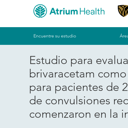
Sitemap
Encuentre su estudio
Área
Estudio para evaluar
brivaracetam como 
para pacientes de 2
de convulsiones re
comenzaron en la i