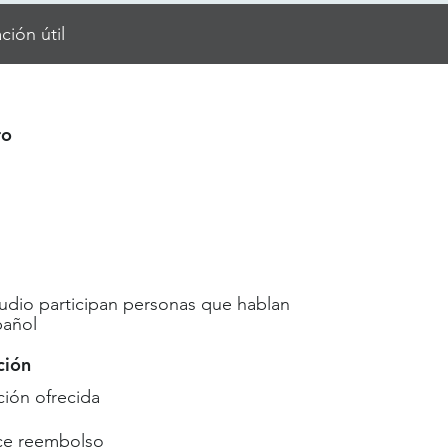
ción útil
ro
udio participan personas que hablan
pañol
ción
ón ofrecida
ce reembolso