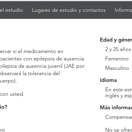
el estudio
Lugares de estudio y contactos
Informa
Edad y géne
2 y 25 años
servar si el medicamento en
 pacientes con epilepsia de ausencia
Femenino
epilepsia de ausencia juvenil (JAE por
Masculino
observará la tolerancia del
Idioma
uerpo).
En este est
 con usted.
inglés y es
io?
Más informa
Compensaci
bo
No se ofre