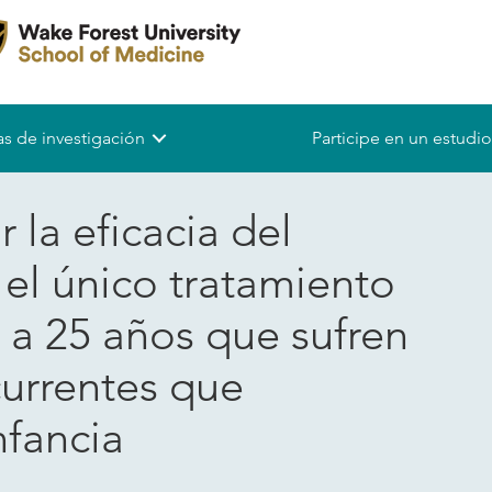
s de investigación
Participe en un estudio
 la eficacia del
el único tratamiento
 a 25 años que sufren
currentes que
nfancia