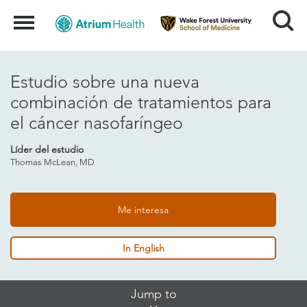
Search
Menu
Estudio sobre una nueva
combinación de tratamientos para
el cáncer nasofaríngeo
Líder del estudio
Thomas McLean, MD
Me interesa
In English
Skip
Jump to
Jump