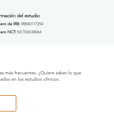
rmación del estudio
ro de IRB:
IRB00117254
ero NCT:
NCT06538064
as más frecuentes. ¿Quiere saber lo que
ados en los estudios clínicos.