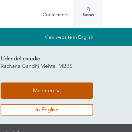
Contáctenos
View website in English
Líder del estudio
Rachana Gandhi Mehta, MBBS
Me interesa
In English