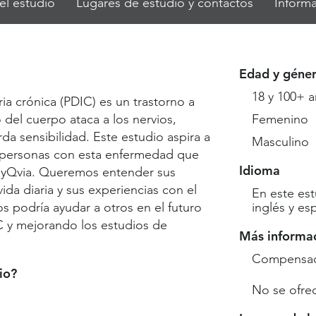
el estudio
Lugares de estudio y contactos
Informa
Edad y géne
18 y 100+ 
ia crónica (PDIC) es un trastorno a
o del cuerpo ataca a los nervios,
Femenino
da sensibilidad. Este estudio aspira a
Masculino
as personas con esta enfermedad que
Idioma
yQvia. Queremos entender sus
da diaria y sus experiencias con el
En este est
s podría ayudar a otros en el futuro
inglés y es
 y mejorando los estudios de
Más informa
Compensaci
io?
No se ofre