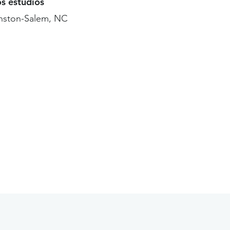
os estudios
nston-Salem, NC