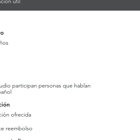
ción útil
ro
años
udio participan personas que hablan
pañol
ción
ón ofrecida
ce reembolso