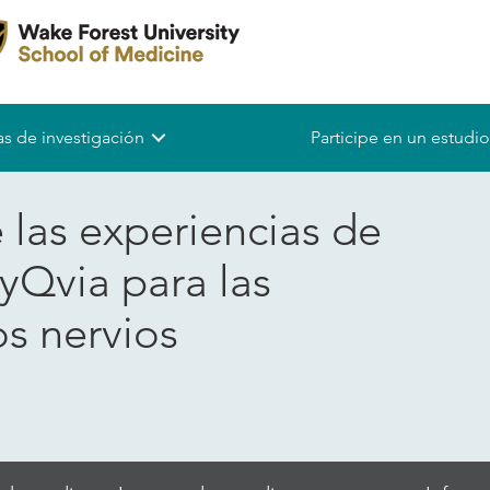
s de investigación
Participe en un estudio
 las experiencias de
yQvia para las
s nervios