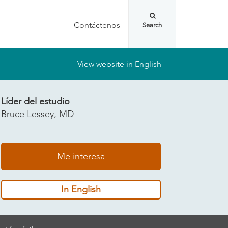
Contáctenos
View website in English
Líder del estudio
Bruce Lessey, MD
Me interesa
In English