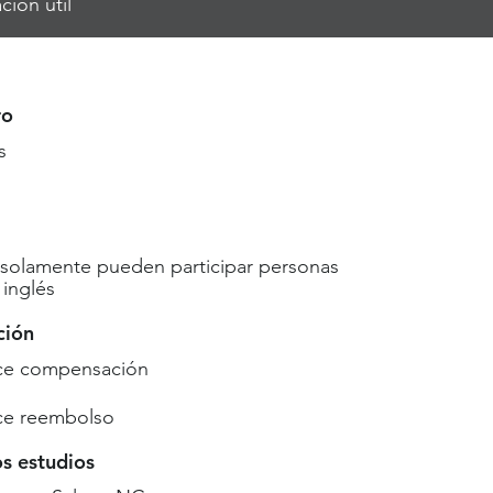
ción útil
ro
s
 solamente pueden participar personas
inglés
ción
ce compensación
ce reembolso
os estudios