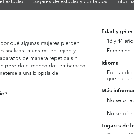
el estudio
Lugares de estudio y contactos
Informa
Edad y géne
18 y 44 año
 por qué algunas mujeres pierden
 analizará muestras de tejido y
Femenino
barazos de manera repetida sin
Idioma
yan perdido al menos dos embarazos
En estudio
meterse a una biopsia del
que hablan 
Más informa
io?
No se ofre
No se ofre
Lugares de l