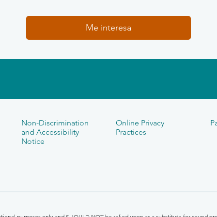
Me interesa
Non-Discrimination
Online Privacy
Pa
and Accessibility
Practices
Notice
mational purposes only and SHOULD NOT be relied upon as a substitute for sound pro