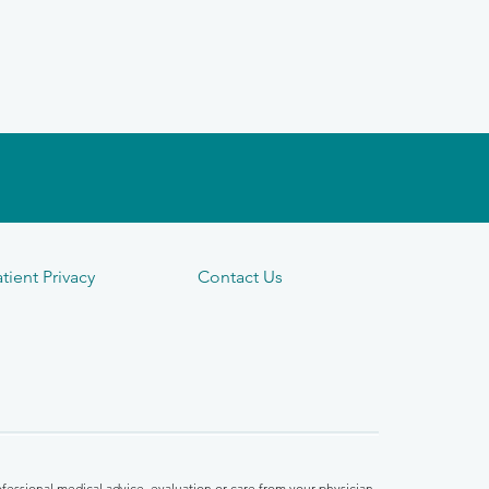
tient Privacy
Contact Us
fessional medical advice, evaluation or care from your physician