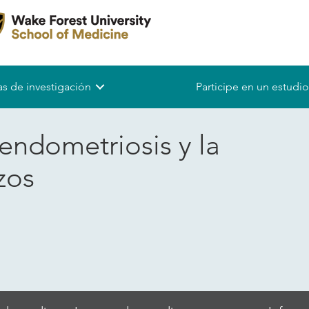
s de investigación
Participe en un estudio
 endometriosis y la
zos