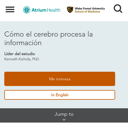
Search
Menu
Cómo el cerebro procesa la
información
Líder del estudio
Kenneth Kishida, PhD
Me interesa
In English
Skip
Jump to
Jump
Links