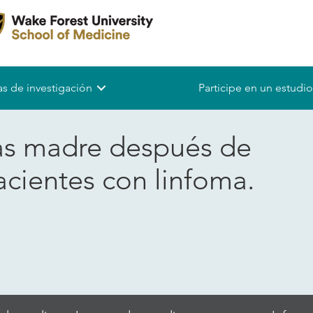
s de investigación
Participe en un estudio
las madre después de
cientes con linfoma.