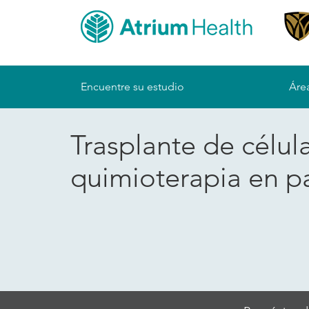
Sitemap
Encuentre su estudio
Área
Trasplante de célu
quimioterapia en pa
Skip