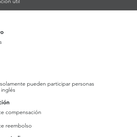
ción útil
ro
s
 solamente pueden participar personas
inglés
ción
ce compensación
ce reembolso