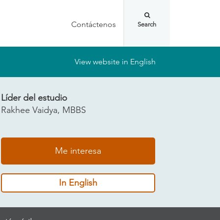
Contáctenos
View website in English
Líder del estudio
Rakhee Vaidya, MBBS
Me interesa
In English