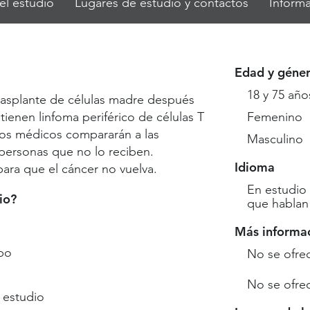
el estudio
Lugares de estudio y contactos
Informa
Edad y géne
18 y 75 año
trasplante de células madre después
ienen linfoma periférico de células T
Femenino
os médicos compararán a las
Masculino
 personas que no lo reciben.
Idioma
ra que el cáncer no vuelva.
En estudio
io?
que hablan 
Más informa
bo
No se ofre
No se ofre
 estudio