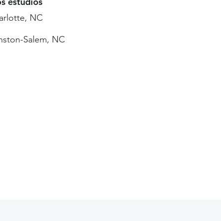
os estudios
arlotte, NC
nston-Salem, NC