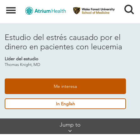
Search
Menu
Estudio del estrés causado por el
dinero en pacientes con leucemia
Líder del estudio
Thomas Knight, MD
Me interesa
In English
Skip
Jump to
Jump
Links