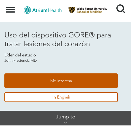
Search
Menu
Uso del dispositivo GORE® para
tratar lesiones del corazón
Líder del estudio
John Frederick, MD
Me interesa
In English
Skip
Jump to
Jump
Links