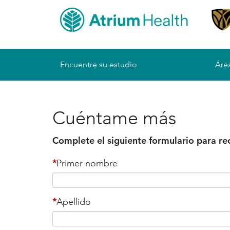
Sitemap
Encuentre su estudio
Área
Cuéntame más
Complete el siguiente formulario para re
*
Primer nombre
*
Apellido