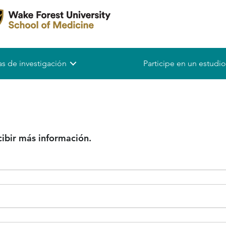
s de investigación
Participe en un estudio
cibir más información.