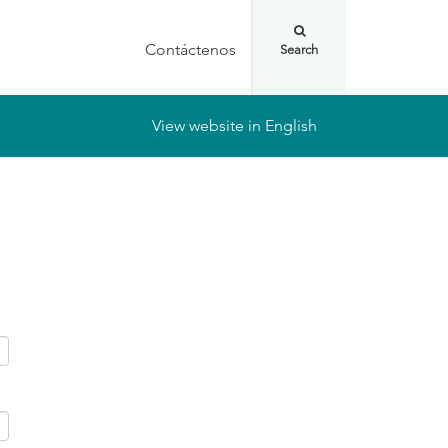
Contáctenos
View website in English